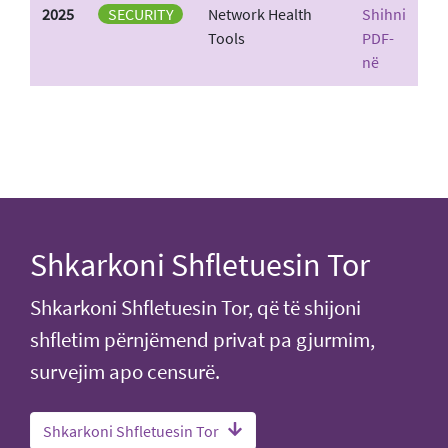
2025
SECURITY
Network Health
Shihni
Tools
PDF-
në
Shkarkoni Shfletuesin Tor
Shkarkoni Shfletuesin Tor, që të shijoni
shfletim përnjëmend privat pa gjurmim,
survejim apo censurë.
Shkarkoni Shfletuesin Tor