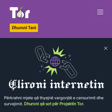
Tor Logo
Dhuroni Tani
Close
banner
Çlironi internetin
Përkrahni mjete që thyejnë vargonjtë e censurimit dhe
survejimit.
Dhuroni që sot për Projektin Tor.