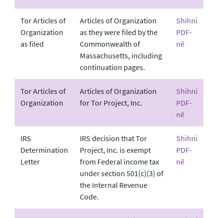
Tor Articles of
Articles of Organization
Shihni
Organization
as they were filed by the
PDF-
as filed
Commonwealth of
në
Massachusetts, including
continuation pages.
Tor Articles of
Articles of Organization
Shihni
Organization
for Tor Project, Inc.
PDF-
në
IRS
IRS decision that Tor
Shihni
Determination
Project, Inc. is exempt
PDF-
Letter
from Federal income tax
në
under section 501(c)(3) of
the Internal Revenue
Code.