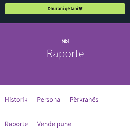
Dhuroni që tani
Mbi
Raporte
Historik
Persona
Përkrahës
(current)
Raporte
Vende pune