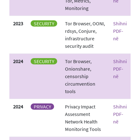
Tor, Metrics,
në
Monitoring
2023
SECURITY
Tor Browser, OONI,
Shihni
rdsys, Conjure,
PDF-
infrastructure
në
security audit
2024
SECURITY
Tor Browser,
Shihni
Onionshare,
PDF-
censorship
në
circumvention
tools
2024
PRIVACY
Privacy Impact
Shihni
Assessment
PDF-
Network Health
në
Monitoring Tools