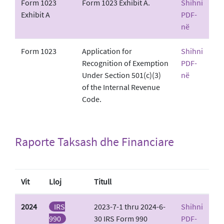
Form 1023
Form 1023 Exhibit A.
Shihni
Exhibit A
PDF-
në
Form 1023
Application for
Shihni
Recognition of Exemption
PDF-
Under Section 501(c)(3)
në
of the Internal Revenue
Code.
Raporte Taksash dhe Financiare
Vit
Lloj
Titull
2024
IRS
2023-7-1 thru 2024-6-
Shihni
990
30 IRS Form 990
PDF-