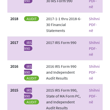
990
30 IRS Form 990
PDF-
në
2018
AUDIT
2017-1-1 thru 2018-6-
Shihni
30 Financial
PDF-
Statements
në
2017
IRS
2017 IRS Form 990
Shihni
990
PDF-
në
2016
IRS
2016 IRS Form 990
Shihni
990
and Independent
PDF-
AUDIT
Audit Results
në
2015
IRS
2015 IRS Form 990,
Shihni
990
State of MA Form PC,
PDF-
AUDIT
and Independent
në
Audit Results