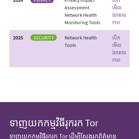
Assessment
មើល
Network Health
ឯកសារ
Monitoring Tools
PDF
2025
SECURITY
Network Health
បើក
Tools
មើល
ឯកសារ
PDF
ទាញយកកម្មវិធីរុករក Tor
ទាញយកកម្មវិធីរុករក Tor ដើម្បីស្វែងរកព័ត៌មាន