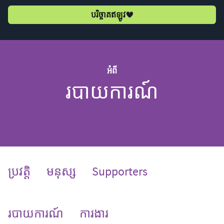
បរិច្ចាគឥឡូវ
អំពី
របាយការណ៍
ប្រវត្តិ
មនុស្ស
Supporters
(current)
របាយការណ៍
ការងារ