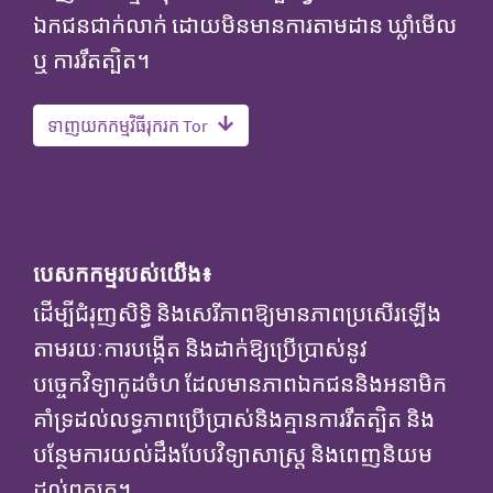
ឯកជនជាក់លាក់ ដោយមិនមានការតាមដាន ឃ្លាំមើល
ឬ ការរឹតត្បិត។​
ទាញយកកម្មវិធីរុករក Tor
បេសកកម្មរបស់យើង៖
ដើម្បីជំរុញសិទ្ធិ និងសេរីភាពឱ្យមានភាពប្រសើរឡើង
តាមរយៈការបង្កើត និងដាក់ឱ្យប្រើប្រាស់នូវ
បច្ចេកវិទ្យាកូដចំហ ដែលមានភាពឯកជននិងអនាមិក
គាំទ្រដល់លទ្ធភាពប្រើប្រាស់និងគ្មានការរឹតត្បិត និង
បន្ថែមការយល់ដឹងបែបវិទ្យាសាស្ត្រ និងពេញនិយម
ដល់ពួកគេ។