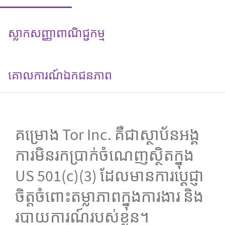
ស្លាកសញ្ញាពាណិជ្ជកម្ម
គោលការណ៍​ឯកជនភាព
គម្រោង Tor Inc. គឺជាស្ថាប័នអង្គ
ការមិនរកប្រាក់ចំណេញស្ថិតក្នុង
US 501(c)(3) ដែលមានការប្តេជ្ញា
ចិត្តចំពោះតម្លាភាពក្នុងការងារ និង
របាយការណ៍របស់ខ្លួន។