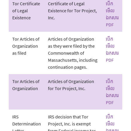
Tor Certificate
Certificate of Legal
បើក
of Legal
Existence for Tor Project,
មើល
Existence
Inc.
ឯកសារ
PDF
Tor Articles of
Articles of Organization
បើក
Organization
as they were filed by the
មើល
as filed
Commonwealth of
ឯកសារ
Massachusetts, including
PDF
continuation pages.
Tor Articles of
Articles of Organization
បើក
Organization
for Tor Project, Inc.
មើល
ឯកសារ
PDF
IRS
IRS decision that Tor
បើក
Determination
Project, Inc. is exempt
មើល
Letter
from Federal income tax
ឯកសារ