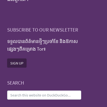
SUBSCRIBE TO OUR NEWSLETTER
ទទួលបានព័ត៌មានថ្មីៗប្រចាំខែ និងឱកាស
ផ្សេងៗពីគម្រោង Tor៖
SIGN UP
SEARCH