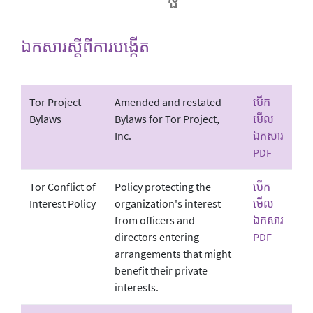
ឯកសារស្តីពីការបង្កើត
Tor Project
Amended and restated
បើក
Bylaws
Bylaws for Tor Project,
មើល
Inc.
ឯកសារ
PDF
Tor Conflict of
Policy protecting the
បើក
Interest Policy
organization's interest
មើល
from officers and
ឯកសារ
directors entering
PDF
arrangements that might
benefit their private
interests.