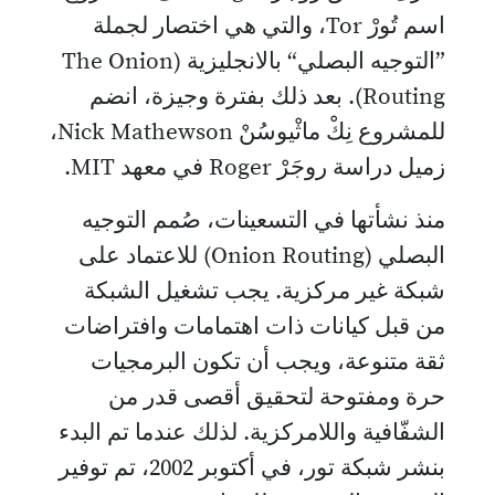
اسم تُورْ Tor، والتي هي اختصار لجملة
”التوجيه البصلي“ بالانجليزية (The Onion
Routing). بعد ذلك بفترة وجيزة، انضم
للمشروع نِكْ ماثْيوسُنْ Nick Mathewson،
زميل دراسة روجَرْ Roger في معهد MIT.
منذ نشأتها في التسعينات، صُمم التوجيه
البصلي (Onion Routing) للاعتماد على
شبكة غير مركزية. يجب تشغيل الشبكة
من قبل كيانات ذات اهتمامات وافتراضات
ثقة متنوعة، ويجب أن تكون البرمجيات
حرة ومفتوحة لتحقيق أقصى قدر من
الشفّافية واللامركزية. لذلك عندما تم البدء
بنشر شبكة تور، في أكتوبر 2002، تم توفير