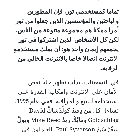
تماما كمستخدمي تور، فإن المطورين
والباحثين والمؤسسين الذين جعلوا من تور
أمرا ممكنا هم مجموعة متنوعة من الناس.
لكن كل الأشخاص الذين اشتركوا في تور
يجمعهم إيمان واحد هو: أن يملك مستخدمو
الانترنت اتصالا خاصا بالانترنت الخالي من
الرقابة.
في التسعينات، بدأت تظهر جلياً نقص
الأمان على الانترنت وإمكانية القدرة على
استخدامه للتتبع والمراقبة. ففي عام 1995،
تساءل كل من دِفيدْ كولْدْشاكْ David
Goldschlag ومايْكْ ريدْ Mike Reed وبولْ
سِفْرْسُنْ Paul Syverson، العاملون في