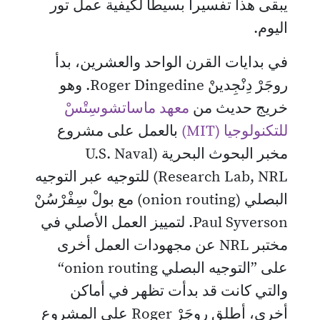
يبقى هذا تفسيرا بسيطا لكيفية عمل تور
اليوم.
في بدايات القرن الواحد والعشرين، بدأ
روجَرْ دِنْجِدينْ Roger Dingedine. وهو
خريج حديث من
معهد ماساتشوسِتْسْ
للتكنولوجيا (MIT)
بالعمل على مشروع
مخبر البحوث البحرية (U.S. Naval
Research Lab, NRL) للتوجيه عبر التوجيه
البصلي (onion routing) مع بولْ سِفْرْسُنْ
Paul Syverson. لتمييز العمل الأصلي في
مختبر NRL عن مجهودات العمل أخرى
على ”التوجيه البصلي onion routing“
والتي كانت قد بدأت تظهر في أماكن
أخرى، أطلق روجَرْ Roger على المشروع