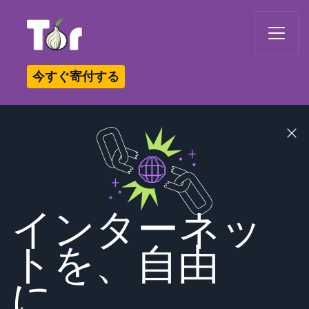
Tor Logo
今すぐ寄付する
Close
banner
インターネッ
トを、自由
に。