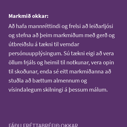
Markmið okkar:
Að hafa mannréttindi og frelsi að leiðarljósi
og stefna að þeim markmiðum með gerð og
útbreiðslu á tækni til verndar
persónuupplýsingum. Sú tækni eigi að vera
öllum frjáls og heimil til notkunar, vera opin
til skoðunar, enda sé eitt markmiðanna að
stuðla að bættum almennum og
vísindalegum skilningi á þessum málum.
FÁÐU FRÉTTABRÉFIÐ OKKAR