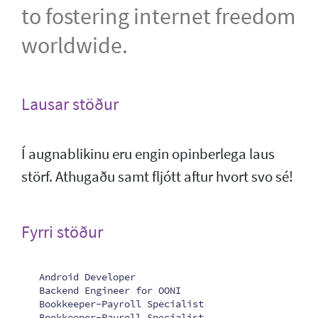
to fostering internet freedom
worldwide.
Lausar stöður
Í augnablikinu eru engin opinberlega laus
störf. Athugaðu samt fljótt aftur hvort svo sé!
Fyrri stöður
Android Developer
Backend Engineer for OONI
Bookkeeper-Payroll Specialist
Bookkeeper-Payroll Specialist