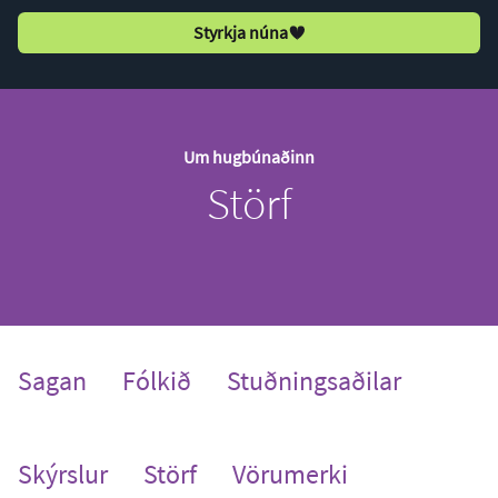
Styrkja núna
Um hugbúnaðinn
Störf
Sagan
Fólkið
Stuðningsaðilar
(current)
Skýrslur
Störf
Vörumerki