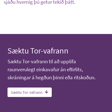
sjáðu hvernig þú getur tekið þátt.
Sæktu Tor-vafrann
Sæktu Tor-vafrann til að upplifa
raunverulegt einkavafur án eftirlits,
skráningar á hegðun þinni eða ritskoðun.
Sæktu Tor-vafrann