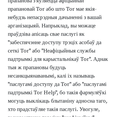
прапанова з'яўляецца афіцыйнай
прапановай Tor або што Tor мае якія-
небудзь непасрэдныя дачыненні з вашай
арганізацыяй. Напрыклад, вы можаце
праўдзіва апісаць свае паслугі як
"забеспячэнне доступу трэціх асобаў да
сеткі Tor" або "Неафіцыйныя службы
падтрымкі для карыстальнікаў Tor". Аднак
тыя ж прапановы будуць
несанкцыянаванымі, калі іх называць
"паслугамі доступу да Tor" або "паслугамі
падтрымкі Tor Help", бо такія фармулёўкі
могуць выклікаць блытаніну адносна таго,
хто прадстаўляе такія паслугі. Увогуле,