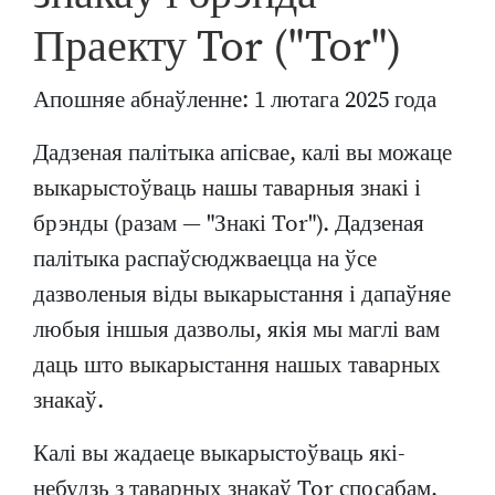
Праекту Tor ("Tor")
Апошняе абнаўленне: 1 лютага 2025 года
Дадзеная палітыка апісвае, калі вы можаце
выкарыстоўваць нашы таварныя знакі і
брэнды (разам — "Знакі Tor"). Дадзеная
палітыка распаўсюджваецца на ўсе
дазволеныя віды выкарыстання і дапаўняе
любыя іншыя дазволы, якія мы маглі вам
даць што выкарыстання нашых таварных
знакаў.
Калі вы жадаеце выкарыстоўваць які-
небудзь з таварных знакаў Tor спосабам,