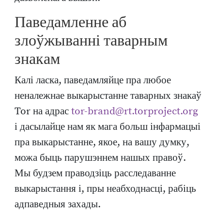
Паведамленне аб
злоўжыванні таварным
знакам
Калі ласка, паведамляйце пра любое
неналежнае выкарыстанне таварных знакаў
Tor на адрас
tor-brand@rt.torproject.org
і дасылайце нам як мага больш інфармацыі
пра выкарыстанне, якое, на вашу думку,
можа быць парушэннем нашых правоў.
Мы будзем праводзіць расследаванне
выкарыстання і, пры неабходнасці, рабіць
адпаведныя захады.