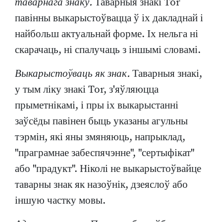
таварнага знаку.
Таварныя знакі Tor
павінны выкарыстоўвацца ў іх дакладнай і
найбольш актуальнай форме. Іх нельга ні
скарачаць, ні спалучаць з іншымі словамі.
Выкарыстоўваць як знак.
Таварныя знакі,
у тым ліку знакі Tor, з'яўляюцца
прыметнікамі, і пры іх выкарыстанні
заўсёды павінен быць указаны агульны
тэрмін, які яны змяняюць, напрыклад,
"праграмнае забеспячэнне", "сертыфікат"
або "прадукт". Ніколі не выкарыстоўвайце
таварны знак як назоўнік, дзеяслоў або
іншую частку мовы.