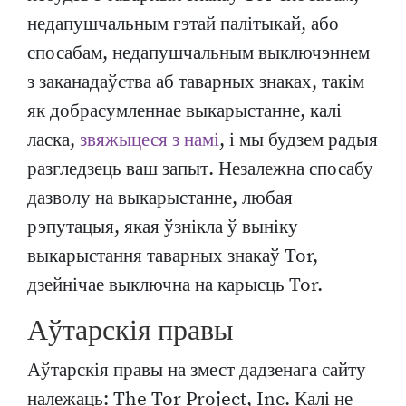
недапушчальным гэтай палітыкай, або
спосабам, недапушчальным выключэннем
з заканадаўства аб таварных знаках, такім
як добрасумленнае выкарыстанне, калі
ласка,
звяжыцеся з намі
, і мы будзем радыя
разгледзець ваш запыт. Незалежна спосабу
дазволу на выкарыстанне, любая
рэпутацыя, якая ўзнікла ў выніку
выкарыстання таварных знакаў Tor,
дзейнічае выключна на карысць Tor.
Аўтарскія правы
Аўтарскія правы на змест дадзенага сайту
належаць: The Tor Project, Inc. Калі не