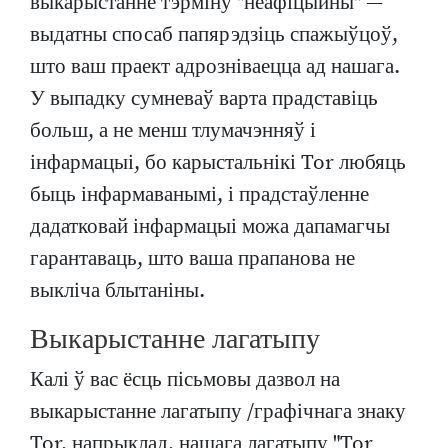
выкарыстанне тэрміну "неафіцыйны" —
выдатны спосаб папярэдзіць спажыўцоў,
што ваш праект адрозніваецца ад нашага.
У выпадку сумневаў варта прадставіць
больш, а не менш тлумачэнняў і
інфармацыі, бо карыстальнікі Tor любяць
быць інфармаванымі, і прадстаўленне
дадатковай інфармацыі можа дапамагчы
гарантаваць, што ваша прапанова не
выкліча блытаніны.
Выкарыстанне лагатыпу
Калі ў вас ёсць пісьмовы дазвол на
выкарыстанне лагатыпу /графічнага знаку
Tor, напрыклад, нашага лагатыпу "Tor