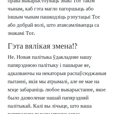
права выкарыстоўваць знакі Tor такім
чынам, каб гэта магло пагоршыць або
іншым чынам пашкодзіць рэпутацыі Tor
або добрай волі, што атаясамліваецца са
знакамі Tor.
Гэта вялікая змена!?
Не. Новая палітыка ўдакладняе нашу
папярэднюю палітыку і пашырае яе,
адказваючы на некаторыя распаўсюджаныя
пытанні, якія мы атрымалі, але не мае на
мэце забараніць любое выкарыстанне, якое
было дазволенае нашай папярэдняй
палітыкай. Калі вы лічыце, што ваша