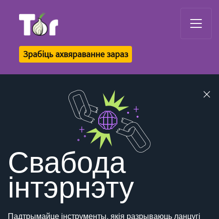
Tor Logo
Зрабіць ахвяраванне зараз
Close
banner
Свабода
інтэрнэту
Падтрымайце інструменты, якія разрываюць ланцугі