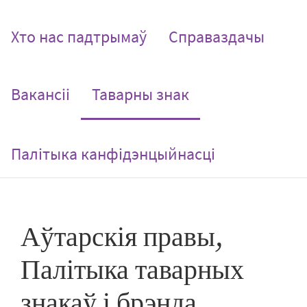
Хто нас падтрымаў
Справаздачы
(current)
Вакансіі
Таварны знак
Палітыка канфідэнцыйнасці
Аўтарскія правы,
Палітыка таварных
знакаў і брэнда