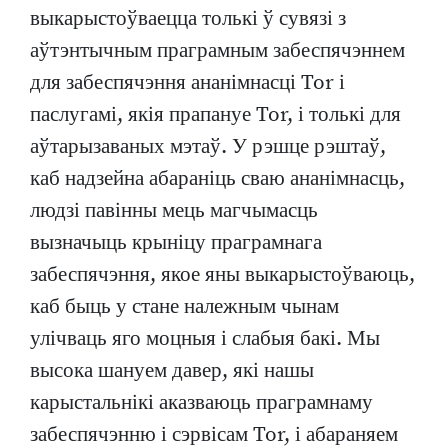
выкарыстоўваецца толькі ў сувязі з
аўтэнтычным праграмным забеспячэннем
для забеспячэння ананімнасці Tor і
паслугамі, якія прапануе Tor, і толькі для
аўтарызаваных мэтаў. У рэшце рэштаў,
каб надзейна абараніць сваю ананімнасць,
людзі павінны мець магчымасць
вызначыць крыніцу праграмнага
забеспячэння, якое яны выкарыстоўваюць,
каб быць у стане належным чынам
улічваць яго моцныя і слабыя бакі. Мы
высока шануем давер, які нашы
карыстальнікі аказваюць праграмнаму
забеспячэнню і сэрвісам Tor, і абараняем