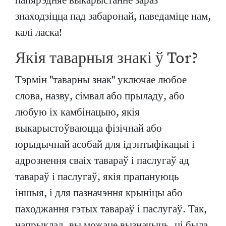
папярэдняе выкарыстанне зараз
знаходзіцца пад забаронай, паведаміце нам,
калі ласка!
Якія таварныя знакі ў Tor?
Тэрмін "таварны знак" уключае любое
слова, назву, сімвал або прыладу, або
любую іх камбінацыю, якія
выкарыстоўваюцца фізічнай або
юрыдычнай асобай для ідэнтыфікацыі і
адрознення сваіх тавараў і паслугаў ад
тавараў і паслугаў, якія прапануюць
іншыя, і для пазначэння крыніцы або
паходжання гэтых тавараў і паслугаў. Так,
напрыклад, вы можаце вызначыць, ці была