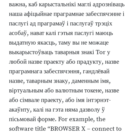
важна, каб карыстальнікі маглі адрозніваць
наша афіцыйнае праграмнае забеспячэнне і
паслугі ад праграмаў і паслугаў трэціх
асобаў, нават калі гэтыя паслугі маюць
выдатную якасць, таму вы не можаце
выкарыстоўваць таварныя знакі Tor у
любой назве праекту або прадукту, назве
праграмнага забеспячэння, гандлёвай
назве, таварным знаку, даменным імя,
віртуальным або валютным токене, назве
або сімвале праекту, або імя інтэрнэт-
акаўнту, калі на гэта няма дазволу ў
пісьмовай форме. For example, the
software title “BROWSER X – connect to