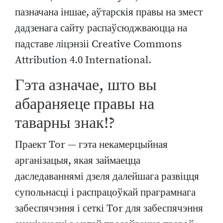
пазначана іншае, аўтарскія правы на змест
дадзенага сайту распаўсюджваюцца на
падставе ліцэнзіі Creative Commons
Attribution 4.0 International.
Гэта азначае, што вы
абараняеце правы на
таварны знак!?
Праект Tor — гэта некамерцыйная
арганізацыя, якая займаецца
даследаваннямі дзеля далейшага развіцця
супольнасці і распрацоўкай праграмнага
забеспячэння і сеткі Tor для забеспячэння