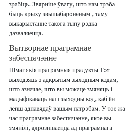
зрабіць. Звярніце ўвагу, што нам трэба
быць крыху звышабароненымі, таму
выкарыстанне такога тыпу рэдка
дазваляецца.
Вытворнае праграмнае
забеспячэнне
Шмат якія праграмныя прадукты Tor
выходзяць з адкрытым зыходным кодам,
што азначае, што вы можаце змяняць і
мадыфікаваць наш зыходны код, каб ён
лепш адпавядаў вашым патрэбам. У тое жа
час праграмнае забеспячэнне, якое вы
змянілі, адрозніваецца ад праграмнага