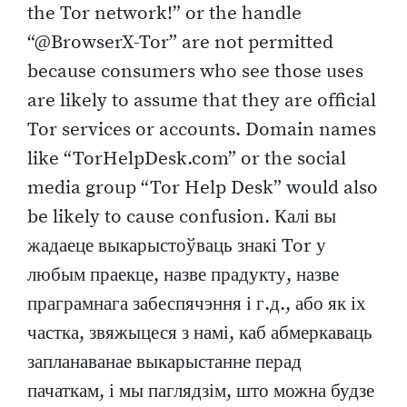
the Tor network!” or the handle
“@BrowserX-Tor” are not permitted
because consumers who see those uses
are likely to assume that they are official
Tor services or accounts. Domain names
like “TorHelpDesk.com” or the social
media group “Tor Help Desk” would also
be likely to cause confusion. Калі вы
жадаеце выкарыстоўваць знакі Tor у
любым праекце, назве прадукту, назве
праграмнага забеспячэння і г.д., або як іх
частка, звяжыцеся з намі, каб абмеркаваць
запланаванае выкарыстанне перад
пачаткам, і мы паглядзім, што можна будзе