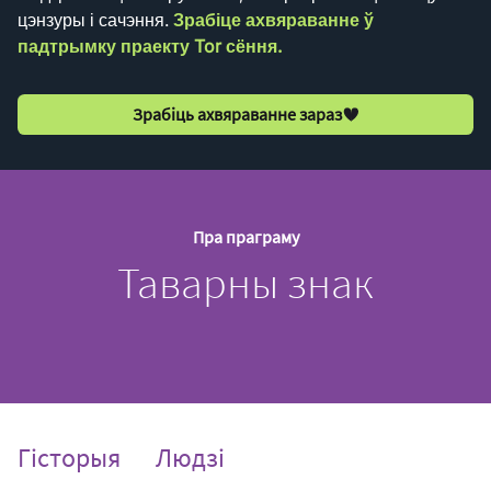
цэнзуры і сачэння.
Зрабіце ахвяраванне ў
падтрымку праекту Tor сёння.
Зрабіць ахвяраванне зараз
Пра праграму
Таварны знак
Гісторыя
Людзі