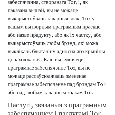
забеспячэння, створанага Tor, і, як
паказана вышэй, вы не можаце
выкарыстоўваць таварныя знакі Tor у
вашым вытворным праграмным праекце
або назве прадукту, або як іх частку, або
выкарыстоўваць любы брэнд, які можа
выклікаць блытаніну адносна яго крыніцы
ці паходжання. Калі вы змяняеце
праграмнае забеспячэнне Tor, вы не
можаце распаўсюджваць змененае
праграмнае забеспячэнне пад брэндам Tor
або пад любым таварным знакам Tor.
Паслугі, звязаныя з праграмным
забеспячэннем і паслугамі Tor