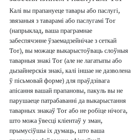
Калі вы прапануеце тавары або паслугі,
звязаныя з таварамі або паслугамі Tor
(напрыклад, ваша праграмнае
забеспячэнне ўзаемадзейнічае з сеткай
Tor), вы можаце выкарыстоўваць слоўныя
таварныя знакі Tor (але не лагатыпы або
дызайнерскія знакі, калі іншае не дазволена
ў пісьмовай форме) для праўдзівага
апісання вашай прапановы, пакуль вы не
парушаеце патрабаванні да выкарыстання
таварных знакаў Tor або не робіце нічога,
што можа ўвесці кліентаў у зман,
прымусіўшы іх думаць, што ваша