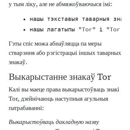
у тым ліку, але не абмяжоўваючыся імі:
    • нашы тэкставыя таварныя знакі
Гэты спіс можа абнаўляцца па меры
стварэння або рэгістрацыі іншых таварных
знакаў.
Выкарыстанне знакаў Tor
Калі вы маеце права выкарыстоўваць знакі
Tor, дзейнічаюць наступныя агульныя
патрабаванні:
Выкарыстоўваць дакладную назву