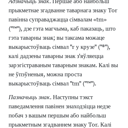
Адзначыць знак.
Першае або найбольш
прыкметнае згадванне таварнага знаку Tor
павінна суправаджацца сімвалам «tm»
("™"), дзе гэта магчыма, каб паказаць, што
гэта таварны знак; вы таксама можаце
выкарыстоўваць сімвал "r у крузе" ("®"),
калі дадзены таварны знак з'яўляецца
зарэгістраваным таварным знакам. Калі вы
не ўпэўненыя, можна проста
выкарыстоўваць сімвал "tm" ("™").
Пазначыць знак.
Наступны тэкст
паведамлення павінен знаходзіцца недзе
побач з вашым першым або найбольш
прыкметным згадваннем знаку Tor. Калі