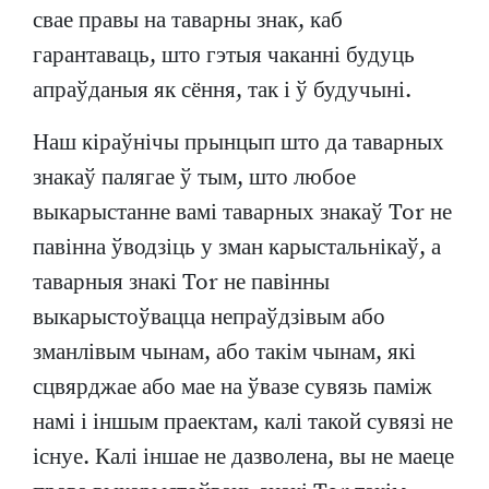
свае правы на таварны знак, каб
гарантаваць, што гэтыя чаканні будуць
апраўданыя як сёння, так і ў будучыні.
Наш кіраўнічы прынцып што да таварных
знакаў палягае ў тым, што любое
выкарыстанне вамі таварных знакаў Tor не
павінна ўводзіць у зман карыстальнікаў, а
таварныя знакі Tor не павінны
выкарыстоўвацца непраўдзівым або
зманлівым чынам, або такім чынам, які
сцвярджае або мае на ўвазе сувязь паміж
намі і іншым праектам, калі такой сувязі не
існуе. Калі іншае не дазволена, вы не маеце