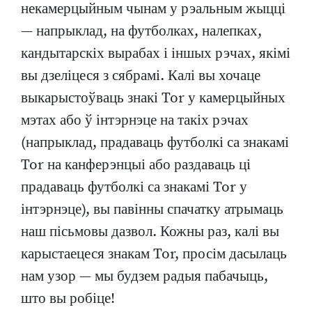
некамерцыйным чынам у рэальным жыцці
— напрыклад, на футболках, налепках,
кандытарскіх вырабах і іншых рэчах, якімі
вы дзеліцеся з сябрамі. Калі вы хочаце
выкарыстоўваць знакі Tor у камерцыйных
мэтах або ў інтэрнэце на такіх рэчах
(напрыклад, прадаваць футболкі са знакамі
Tor на канферэнцыі або раздаваць ці
прадаваць футболкі са знакамі Tor у
інтэрнэце), вы павінны спачатку атрымаць
наш пісьмовы дазвол. Кожны раз, калі вы
карыстаецеся знакам Tor, просім дасылаць
нам узор — мы будзем радыя пабачыць,
што вы робіце!