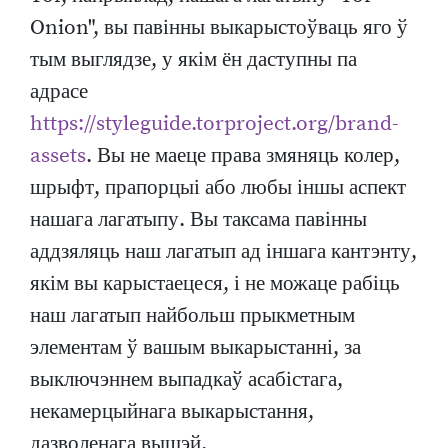
Onion", вы павінны выкарыстоўваць яго ў
тым выглядзе, у якім ён даступны па
адрасе
https://styleguide.torproject.org/brand-
assets
. Вы не маеце права змяняць колер,
шрыфт, прапорцыі або любы іншы аспект
нашага лагатыпу. Вы таксама павінны
аддзяляць наш лагатып ад іншага кантэнту,
якім вы карыстаецеся, і не можаце рабіць
наш лагатып найбольш прыкметным
элементам ў вашым выкарыстанні, за
выключэннем выпадкаў асабістага,
некамерцыйнага выкарыстання,
дазволенага вышэй.