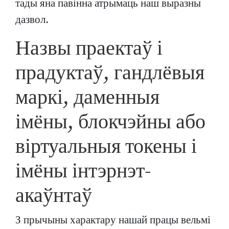
тады яна павінна атрымаць наш выразны
дазвол.
Назвы праектаў і
прадуктаў, гандлёвыя
маркі, даменныя
імёны, блокчэйны або
віртуальныя токены і
імёны інтэрнэт-
акаўнтаў
З прычыны характару нашай працы вельмі