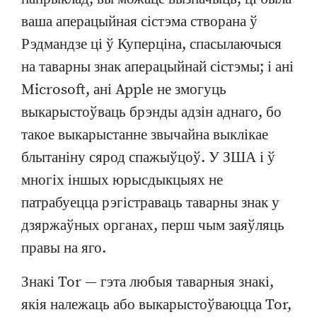
ваша аперацыйная сістэма створана ў
Рэдмандзе ці ў Куперціна, спасылаючыся
на таварны знак аперацыйнай сістэмы; і ані
Microsoft, ані Apple не змогуць
выкарыстоўваць брэнды адзін аднаго, бо
такое выкарыстанне звычайна выклікае
блытаніну сярод спажыўцоў. У ЗША і ў
многіх іншых юрысдыкцыях не
патрабуецца рэгістраваць таварны знак у
дзяржаўных органах, перш чым заяўляць
правы на яго.
Знакі Tor — гэта любыя таварныя знакі,
якія належаць або выкарыстоўваюцца Tor,