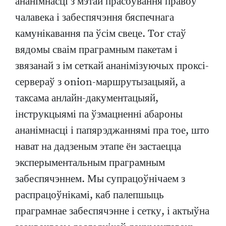
ананімнасці з мэтай прасоўвання правоў
чалавека і забеспячэння бяспечнага
камунікавання па ўсім свеце. Tor стаў
вядомы сваім праграмным пакетам і
звязанай з ім сеткай ананімізуючых проксі-
сервераў з onion-маршрутызацыяй, а
таксама анлайн-дакументацыяй,
інструкцыямі па ўзмацненні абароны
ананімнасці і папярэджаннямі пра тое, што
нават на дадзеным этапе ён застаецца
эксперыментальным праграмным
забеспячэннем. Мы супрацоўнічаем з
распрацоўнікамі, каб палепшыць
праграмнае забеспячэнне і сетку, і актыўна