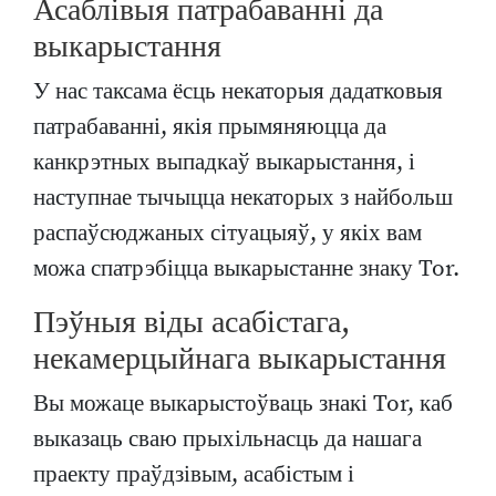
Асаблівыя патрабаванні да
выкарыстання
У нас таксама ёсць некаторыя дадатковыя
патрабаванні, якія прымяняюцца да
канкрэтных выпадкаў выкарыстання, і
наступнае тычыцца некаторых з найбольш
распаўсюджаных сітуацыяў, у якіх вам
можа спатрэбіцца выкарыстанне знаку Tor.
Пэўныя віды асабістага,
некамерцыйнага выкарыстання
Вы можаце выкарыстоўваць знакі Tor, каб
выказаць сваю прыхільнасць да нашага
праекту праўдзівым, асабістым і