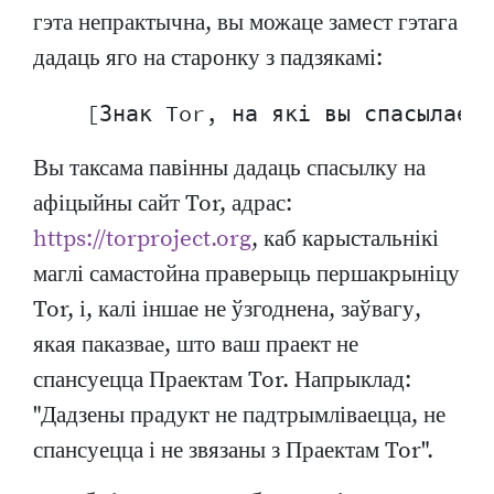
гэта непрактычна, вы можаце замест гэтага
дадаць яго на старонку з падзякамі:
Вы таксама павінны дадаць спасылку на
афіцыйны сайт Tor, адрас:
https://torproject.org
, каб карыстальнікі
маглі самастойна праверыць першакрыніцу
Tor, і, калі іншае не ўзгоднена, заўвагу,
якая паказвае, што ваш праект не
спансуецца Праектам Tor. Напрыклад:
"Дадзены прадукт не падтрымліваецца, не
спансуецца і не звязаны з Праектам Tor".