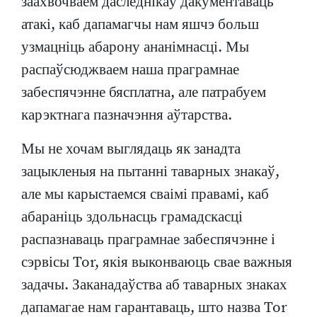
заахвочваем даследнікаў дакументаваць
атакі, каб дапамагчы нам яшчэ больш
узмацніць абарону ананімнасці. Мы
распаўсюджваем наша праграмнае
забеспячэнне бясплатна, але патрабуем
карэктнага пазначэння аўтарства.
Мы не хочам выглядаць як занадта
зацыкленыя на пытанні таварных знакаў,
але мы карыстаемся сваімі правамі, каб
абараніць здольнасць грамадскасці
распазнаваць праграмнае забеспячэнне і
сэрвісы Tor, якія выконваюць свае важныя
задачы. Заканадаўства аб таварных знаках
дапамагае нам гарантаваць, што назва Tor