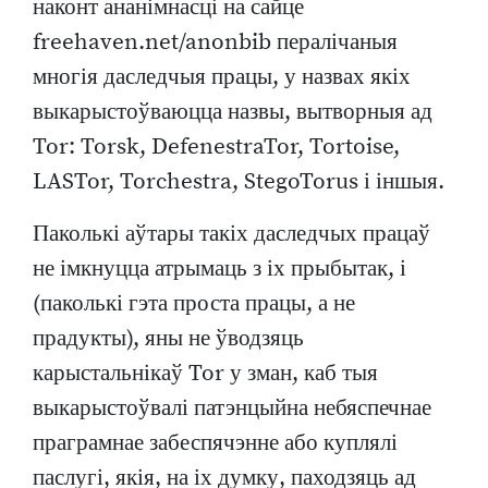
наконт ананімнасці на сайце
freehaven.net/anonbib пералічаныя
многія даследчыя працы, у назвах якіх
выкарыстоўваюцца назвы, вытворныя ад
Tor: Torsk, DefenestraTor, Tortoise,
LASTor, Torchestra, StegoTorus і іншыя.
Паколькі аўтары такіх даследчых працаў
не імкнуцца атрымаць з іх прыбытак, і
(паколькі гэта проста працы, а не
прадукты), яны не ўводзяць
карыстальнікаў Tor у зман, каб тыя
выкарыстоўвалі патэнцыйна небяспечнае
праграмнае забеспячэнне або куплялі
паслугі, якія, на іх думку, паходзяць ад