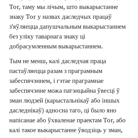
Tor, таму мы лічым, што выкарыстанне
знаку Tor у назвах даследчых працаў
з'яўляецца дапушчальным выкарыстаннем
без уліку таварнага знаку ці
добрасумленным выкарыстаннем.
Тым не менш, калі даследчая праца
пастаўляецца разам з праграмным
забеспячэннем, і гэтае праграмнае
забеспячэнне можа патэнцыйна ўвесці ў
зман людзей (карыстальнікаў або іншых
даследнікаў) адносна таго, ці было яно
напісанае або ўхваленае праектам Tor, або
калі такое выкарыстанне ўводзіць у зман,